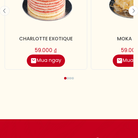
CHARLOTTE EXOTIQUE
MOKA T
59.000
₫
59.00
Mua ngay
Mua 