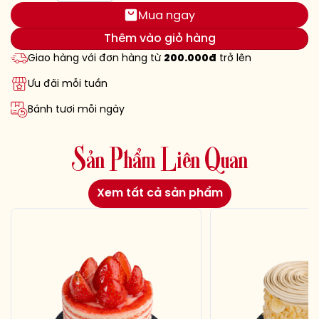
Mua ngay
Thêm vào giỏ hàng
Giao hàng với đơn hàng từ
200.000đ
trở lên
Ưu đãi mỗi tuần
Bánh tươi mỗi ngày
S
ả
n
P
h
ẩ
m
L
i
ê
n
Q
u
a
n
Xem tất cả sản phẩm