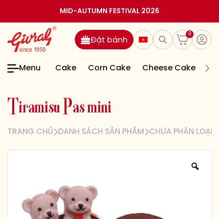
MID-AUTUMN FESTIVAL 2026
0
Đặt bánh
Menu
Cake
Corn Cake
Cheese Cake
Jel
T
i
r
a
m
i
s
u
P
a
s
m
i
n
i
TRANG CHỦ
DANH SÁCH SẢN PHẨM
CHƯA PHÂN LOẠI