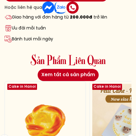
Hoặc liên hệ qua
Giao hàng với đơn hàng từ
200.000đ
trở lên
Ưu đãi mỗi tuần
Bánh tươi mỗi ngày
S
ả
n
P
h
ẩ
m
L
i
ê
n
Q
u
a
n
Xem tất cả sản phẩm
Cake in Hanoi
Cake in Hanoi