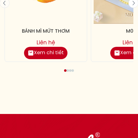
BÁNH MÌ MỨT THƠM
M013
Liên hệ
Liên 
Xem chi tiết
Xem chi