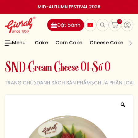
MID-AUTUMN FESTIVAL 2026
0
Đặt bánh
Menu
Cake
Corn Cake
Cheese Cake
Jel
S
N
D
-
C
r
e
a
m
C
h
e
e
s
e
0
1
-
S
ố
0
TRANG CHỦ
DANH SÁCH SẢN PHẨM
CHƯA PHÂN LOẠI