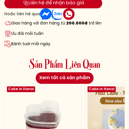
Liên hệ để nhận báo giá
Hoặc liên hệ qua
Giao hàng với đơn hàng từ
200.000đ
trở lên
Ưu đãi mỗi tuần
Bánh tươi mỗi ngày
S
ả
n
P
h
ẩ
m
L
i
ê
n
Q
u
a
n
Xem tất cả sản phẩm
Cake in Hanoi
Cake in Hanoi