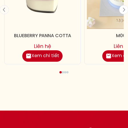
BLUEBERRY PANNA COTTA
M00
Liên hệ
Liên 
Xem chi tiết
Xem chi