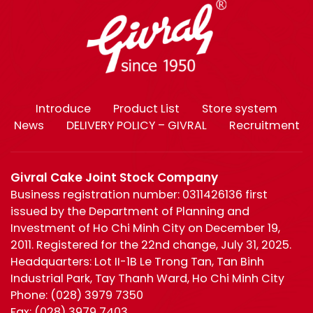
Introduce
Product List
Store system
News
DELIVERY POLICY – GIVRAL
Recruitment
Givral Cake Joint Stock Company
Business registration number: 0311426136 first
issued by the Department of Planning and
Investment of Ho Chi Minh City on December 19,
2011. Registered for the 22nd change, July 31, 2025.
Headquarters: Lot II-1B Le Trong Tan, Tan Binh
Industrial Park, Tay Thanh Ward, Ho Chi Minh City
Phone:
(028) 3979 7350
Fax:
(028) 3979 7403