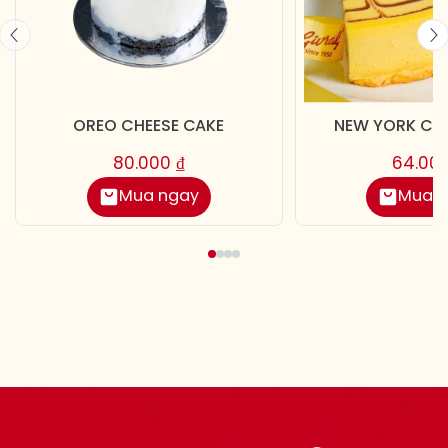
OREO CHEESE CAKE
NEW YORK CHE
80.000
₫
64.00
Mua ngay
Mua 