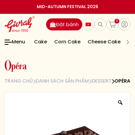
MID-AUTUMN FESTIVAL 2026
0
Đặt bánh
Menu
Cake
Corn Cake
Cheese Cake
Jel
O
p
é
r
a
TRANG CHỦ
DANH SÁCH SẢN PHẨM
DESSERT
OPÉRA