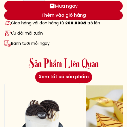
Mua ngay
Thêm vào giỏ hàng
Giao hàng với đơn hàng từ
200.000đ
trở lên
Ưu đãi mỗi tuần
Bánh tươi mỗi ngày
S
ả
n
P
h
ẩ
m
L
i
ê
n
Q
u
a
n
Xem tất cả sản phẩm