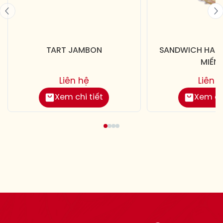
TART JAMBON
SANDWICH HAM 
MIẾN
Liên hệ
Liên 
Xem chi tiết
Xem chi