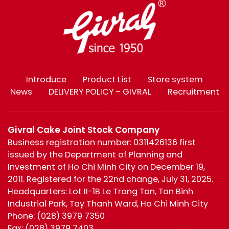
Introduce
Product List
Store system
News
DELIVERY POLICY – GIVRAL
Recruitment
Givral Cake Joint Stock Company
Business registration number: 0311426136 first
issued by the Department of Planning and
Investment of Ho Chi Minh City on December 19,
2011. Registered for the 22nd change, July 31, 2025.
Headquarters: Lot II-1B Le Trong Tan, Tan Binh
Industrial Park, Tay Thanh Ward, Ho Chi Minh City
Phone:
(028) 3979 7350
Fax:
(028) 3979 7403