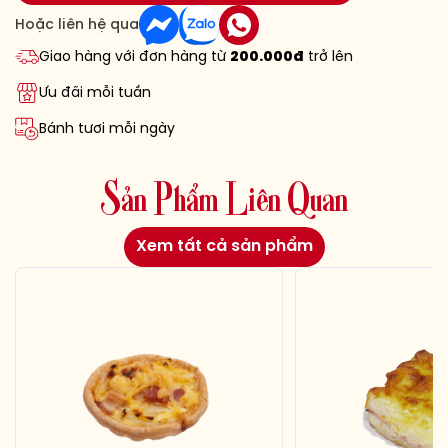
Hoặc liên hệ qua
Giao hàng với đơn hàng từ
200.000đ
trở lên
Ưu đãi mỗi tuần
Bánh tươi mỗi ngày
S
ả
n
P
h
ẩ
m
L
i
ê
n
Q
u
a
n
Xem tất cả sản phẩm