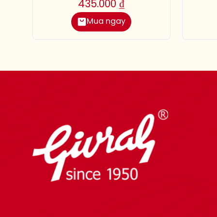
435.000
₫
Mua ngay