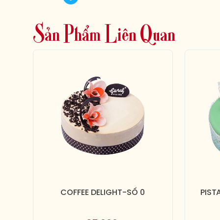
S
ả
n
P
h
ẩ
m
L
i
ê
n
Q
u
a
n
COFFEE DELIGHT-SỐ 0
PIST