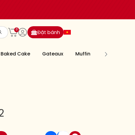
0
Đặt bánh
Baked Cake
Gateaux
Muffin
Cookies
2