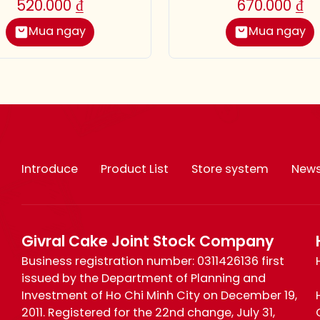
520.000
₫
670.000
₫
Mua ngay
Mua ngay
Introduce
Product List
Store system
New
Givral Cake Joint Stock Company
Business registration number: 0311426136 first
issued by the Department of Planning and
Investment of Ho Chi Minh City on December 19,
2011. Registered for the 22nd change, July 31,