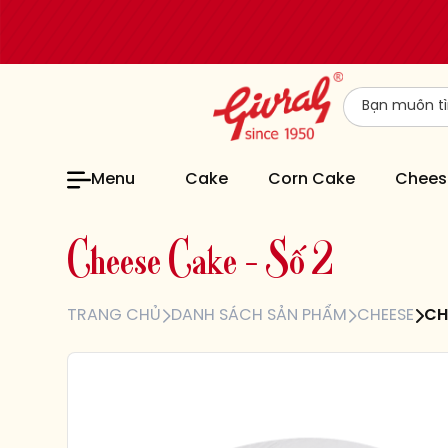
Menu
Cake
Corn Cake
Chees
C
h
e
e
s
e
C
a
k
e
–
S
ố
2
TRANG CHỦ
DANH SÁCH SẢN PHẨM
CHEESE
CH