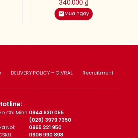
340.000
₫
Mua ngay
s
DELIVERY POLICY – GIVRAL
Recruitment
Hotline:
Ho Chi Minh
0944 630 055
(028) 3979 7350
Ha Noi:
0965 221 950
CSKH:
0906 990 898