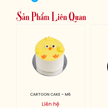
S
ả
n
P
h
ẩ
m
L
i
ê
n
Q
u
a
n
CARTOON CAKE – M6
Liên hệ