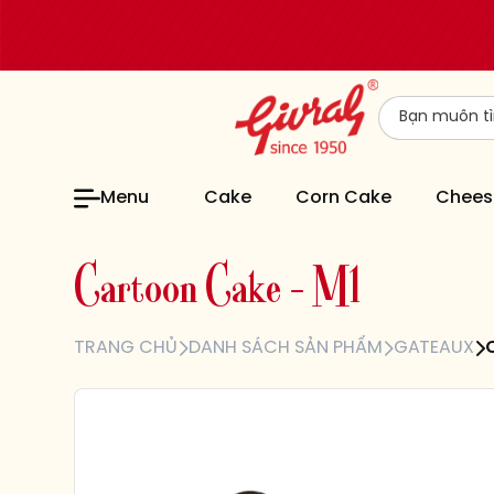
Menu
Cake
Corn Cake
Chees
C
a
r
t
o
o
n
C
a
k
e
–
M
1
TRANG CHỦ
DANH SÁCH SẢN PHẨM
GATEAUX