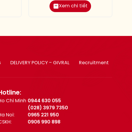
Xem chi tiết
s
DELIVERY POLICY – GIVRAL
Recruitment
Hotline:
Ho Chi Minh
0944 630 055
(028) 3979 7350
Ha Noi:
0965 221 950
CSKH:
0906 990 898