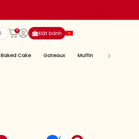
0
Đặt bánh
Baked Cake
Gateaux
Muffin
Cookies
1