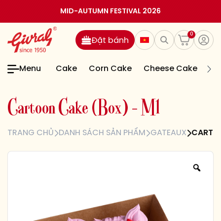
MID-AUTUMN FESTIVAL 2026
0
Đặt bánh
Menu
Cake
Corn Cake
Cheese Cake
Jel
C
a
r
t
o
o
n
C
a
k
e
(
B
o
x
)
–
M
1
TRANG CHỦ
DANH SÁCH SẢN PHẨM
GATEAUX
CARTOO