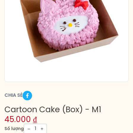
CHIA SẺ
Cartoon Cake (Box) - M1
45.000
₫
1
Số lượng