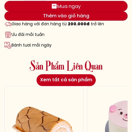
Mua ngay
Thêm vào giỏ hàng
Giao hàng với đơn hàng từ
200.000đ
trở lên
Ưu đãi mỗi tuần
Bánh tươi mỗi ngày
S
ả
n
P
h
ẩ
m
L
i
ê
n
Q
u
a
n
Xem tất cả sản phẩm