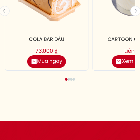
COLA BAR DÂU
CARTOON CA
73.000
₫
Liên 
Mua ngay
Xem chi