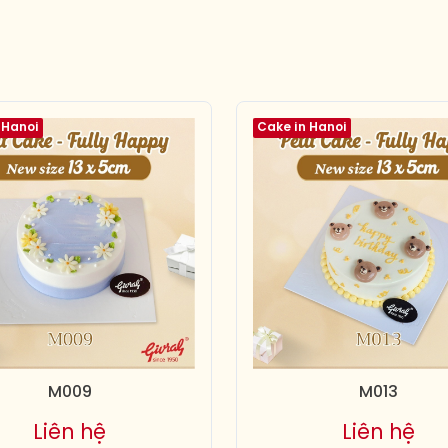
 Hanoi
Cake in Hanoi
M009
M013
Liên hệ
Liên hệ