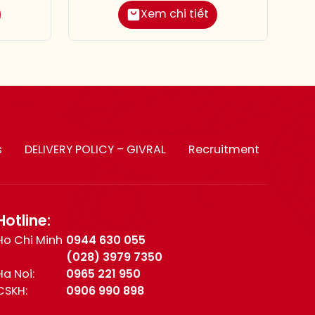
Xem chi tiết
s
DELIVERY POLICY – GIVRAL
Recruitment
Hotline:
Ho Chi Minh
0944 630 055
(028) 3979 7350
Ha Noi:
0965 221 950
CSKH:
0906 990 898