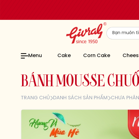
Menu
Cake
Corn Cake
Chees
B
Á
N
H
M
O
U
S
S
E
C
H
U
TRANG CHỦ
DANH SÁCH SẢN PHẨM
CHƯA PHÂN