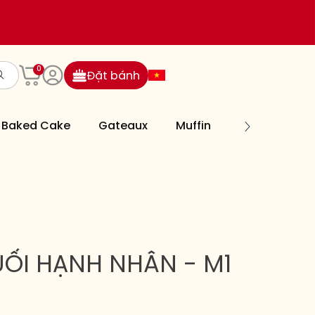
0
Đặt bánh
Baked Cake
Gateaux
Muffin
Cookies
ỐI HẠNH NHÂN - M1