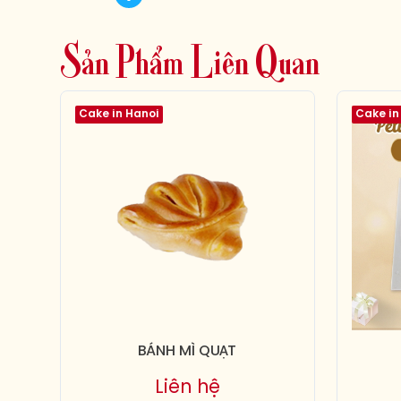
S
ả
n
P
h
ẩ
m
L
i
ê
n
Q
u
a
n
Cake in Hanoi
Cake in
BÁNH MÌ QUẠT
Liên hệ