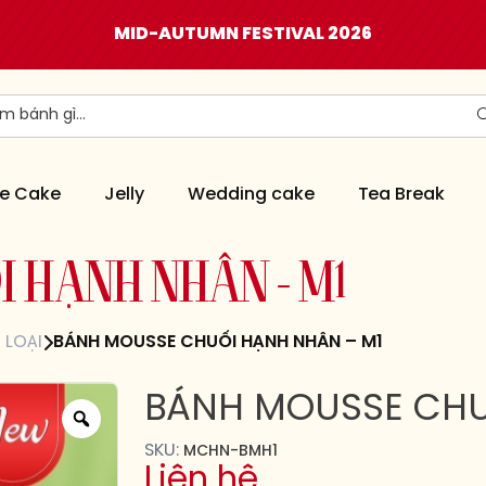
MID-AUTUMN FESTIVAL 2026
e Cake
Jelly
Wedding cake
Tea Break
Ố
I
H
Ạ
N
H
N
H
Â
N
–
M
1
 LOẠI
BÁNH MOUSSE CHUỐI HẠNH NHÂN – M1
BÁNH MOUSSE CHU
SKU:
MCHN-BMH1
Liên hệ