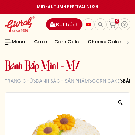
MID-AUTUMN FESTIVAL 2026
0
Đặt bánh
Menu
Cake
Corn Cake
Cheese Cake
Jel
B
á
n
h
B
ắ
p
M
i
n
i
–
M
7
TRANG CHỦ
DANH SÁCH SẢN PHẨM
CORN CAKE
BÁNH