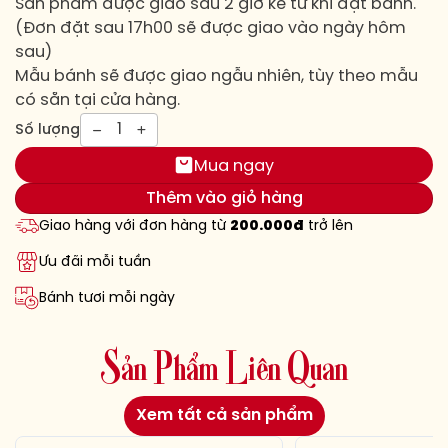
Sản phẩm được giao sau 2 giờ kể từ khi đặt bánh.
(Đơn đặt sau 17h00 sẽ được giao vào ngày hôm
sau)
Mẫu bánh sẽ được giao ngẫu nhiên, tùy theo mẫu
có sẵn tại cửa hàng.
1
Số lượng
Mua ngay
Thêm vào giỏ hàng
Giao hàng với đơn hàng từ
200.000đ
trở lên
Ưu đãi mỗi tuần
Bánh tươi mỗi ngày
S
ả
n
P
h
ẩ
m
L
i
ê
n
Q
u
a
n
Xem tất cả sản phẩm