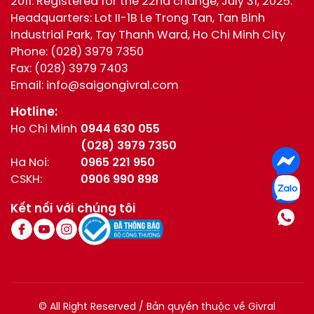
2011. Registered for the 22nd change, July 31, 2025.
Headquarters: Lot II-1B Le Trong Tan, Tan Binh
Industrial Park, Tay Thanh Ward, Ho Chi Minh City
Phone:
(028) 3979 7350
Fax:
(028) 3979 7403
Email:
info@saigongivral.com
Hotline:
Ho Chi Minh
0944 630 055
(028) 3979 7350
Ha Noi:
0965 221 950
CSKH:
0906 990 898
Kết nối với chúng tôi
© All Right Reserved / Bản quyền thuộc về Givral