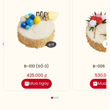
B-010 (SỐ 0)
B-006 (S
425.000
₫
530.0
Mua ngay
Mua 