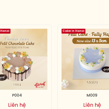
 Hanoi
Cake in Hanoi
P004
M009
Liên hệ
Liên hệ