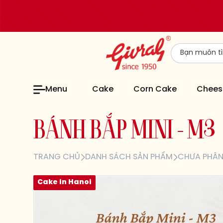
Menu
Cake
Corn Cake
Chees
B
Á
N
H
B
Ắ
P
M
I
N
I
–
M
3
TRANG CHỦ
DANH SÁCH SẢN PHẨM
CHƯA PHÂN
Cake in Hanoi