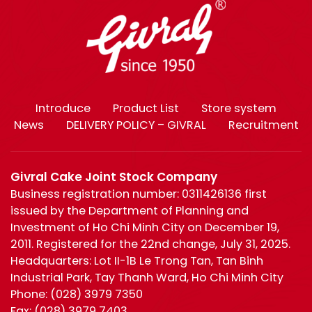
Introduce
Product List
Store system
News
DELIVERY POLICY – GIVRAL
Recruitment
Givral Cake Joint Stock Company
Business registration number: 0311426136 first
issued by the Department of Planning and
Investment of Ho Chi Minh City on December 19,
2011. Registered for the 22nd change, July 31, 2025.
Headquarters: Lot II-1B Le Trong Tan, Tan Binh
Industrial Park, Tay Thanh Ward, Ho Chi Minh City
Phone:
(028) 3979 7350
Fax:
(028) 3979 7403