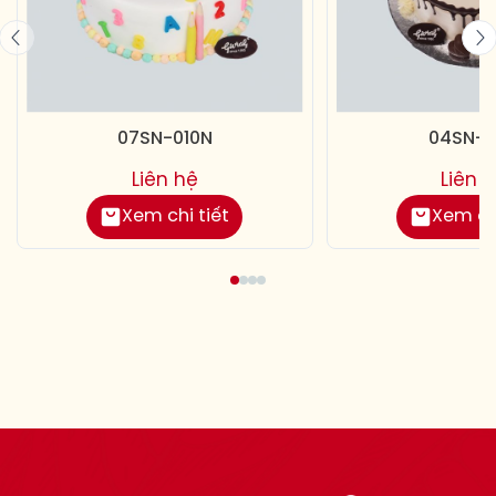
07SN-010N
04SN-
Liên hệ
Liên 
Xem chi tiết
Xem chi