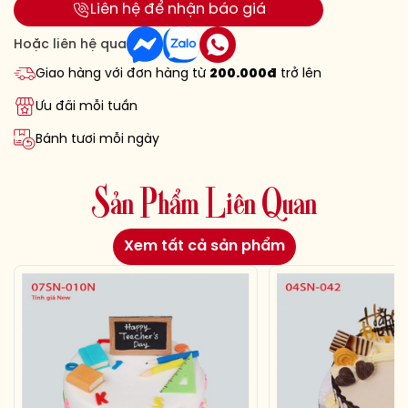
Liên hệ để nhận báo giá
Hoặc liên hệ qua
Giao hàng với đơn hàng từ
200.000đ
trở lên
Ưu đãi mỗi tuần
Bánh tươi mỗi ngày
S
ả
n
P
h
ẩ
m
L
i
ê
n
Q
u
a
n
Xem tất cả sản phẩm