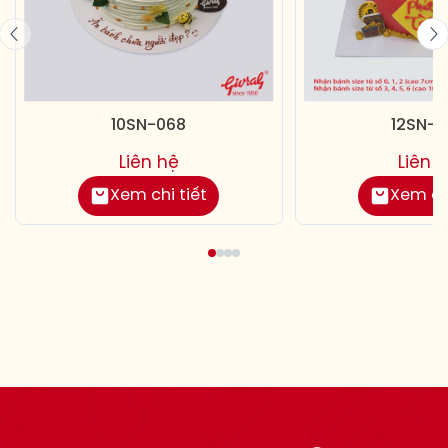
10SN-068
12SN-0
Liên hệ
Liên 
Xem chi tiết
Xem chi