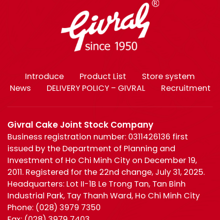
Introduce
Product List
Store system
News
DELIVERY POLICY – GIVRAL
Recruitment
Givral Cake Joint Stock Company
Business registration number: 0311426136 first
issued by the Department of Planning and
Investment of Ho Chi Minh City on December 19,
2011. Registered for the 22nd change, July 31, 2025.
Headquarters: Lot II-1B Le Trong Tan, Tan Binh
Industrial Park, Tay Thanh Ward, Ho Chi Minh City
Phone:
(028) 3979 7350
Fax:
(028) 3979 7403