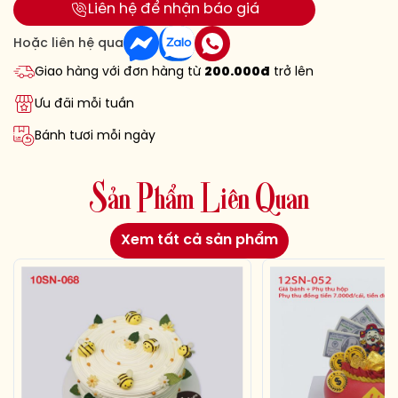
Liên hệ để nhận báo giá
Hoặc liên hệ qua
Giao hàng với đơn hàng từ
200.000đ
trở lên
Ưu đãi mỗi tuần
Bánh tươi mỗi ngày
S
ả
n
P
h
ẩ
m
L
i
ê
n
Q
u
a
n
Xem tất cả sản phẩm