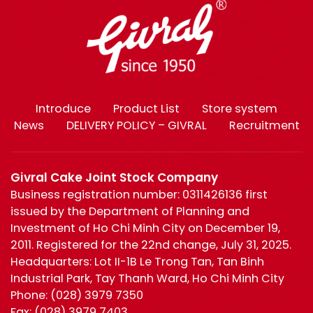
Introduce
Product List
Store system
News
DELIVERY POLICY – GIVRAL
Recruitment
Givral Cake Joint Stock Company
Business registration number: 0311426136 first
issued by the Department of Planning and
Investment of Ho Chi Minh City on December 19,
2011. Registered for the 22nd change, July 31, 2025.
Headquarters: Lot II-1B Le Trong Tan, Tan Binh
Industrial Park, Tay Thanh Ward, Ho Chi Minh City
Phone:
(028) 3979 7350
Fax:
(028) 3979 7403