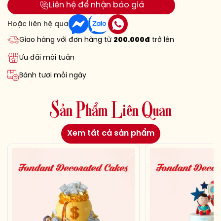
Liên hệ để nhận báo giá
Hoặc liên hệ qua
Giao hàng với đơn hàng từ
200.000đ
trở lên
Ưu đãi mỗi tuần
Bánh tươi mỗi ngày
S
ả
n
P
h
ẩ
m
L
i
ê
n
Q
u
a
n
Xem tất cả sản phẩm