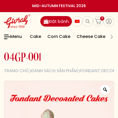
MID-AUTUMN FESTIVAL 2026
0
Đặt bánh
Menu
Cake
Corn Cake
Cheese Cake
Jel
0
4
G
P
-
0
0
1
TRANG CHỦ
DANH SÁCH SẢN PHẨM
FONDANT DECORA