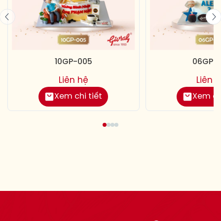
10GP-005
06GP-0
Liên hệ
Liên 
Xem chi tiết
Xem chi