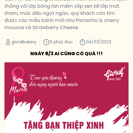
thống với lớp bông lan mềm xốp xen kẽ lớp mứt
thơm, mức dâu ngọt ngào, quý khách còn tìm
được các mẫu bánh mới như Pistachio & cherry
mousse và Strawberry Cheese.
givralbakery
5 phút đọc
04/03/2023
NGÀY 8/3 AI CŨNG CÓ QUÀ !!!