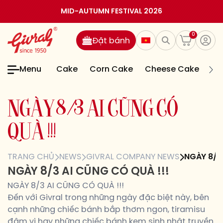
MID-AUTUMN FESTIVAL 2026
0
Đặt bánh
Menu
Cake
Corn Cake
Cheese Cake
Jel
N
G
À
Y
8
/
3
A
I
C
Ũ
N
G
C
Ó
Q
U
À
!
!
!
TRANG CHỦ
NEWS
GIVRAL COMPANY NEWS
NGÀY 8/3
NGÀY 8/3 AI CŨNG CÓ QUÀ !!!
NGÀY 8/3 AI CŨNG CÓ QUÀ !!!
Đến với Givral trong những ngày đặc biệt này, bên
cạnh những chiếc bánh bắp thơm ngon, tiramisu
đậm vị hay những chiếc bánh kem sinh nhật truyền