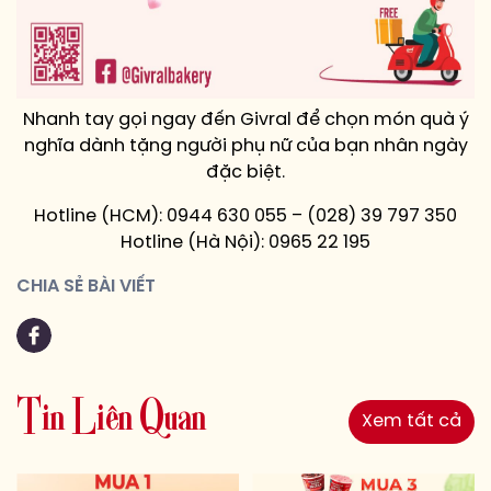
Nhanh tay gọi ngay đến Givral để chọn món quà ý
nghĩa dành tặng người phụ nữ của bạn nhân ngày
đặc biệt.
Hotline (HCM): 0944 630 055 – (028) 39 797 350
Hotline (Hà Nội): 0965 22 195
CHIA SẺ BÀI VIẾT
T
i
n
L
i
ê
n
Q
u
a
n
Xem tất cả