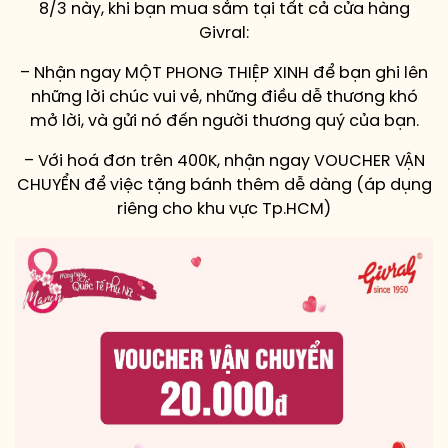
8/3 này, khi bạn mua sắm tại tất cả cửa hàng
Givral:
– Nhận ngay MỘT PHONG THIỆP XINH để bạn ghi lên
những lời chúc vui vẻ, những điều dễ thương khó
mở lời, và gửi nó đến người thương quý của bạn.
– Với hoá đơn trên 400K, nhận ngay VOUCHER VẬN
CHUYỂN để việc tặng bánh thêm dễ dàng (áp dụng
riêng cho khu vực Tp.HCM)