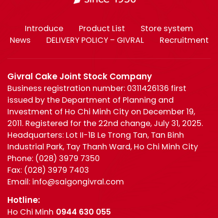
Introduce
Product List
Store system
News
DELIVERY POLICY – GIVRAL
Recruitment
Givral Cake Joint Stock Company
Business registration number: 0311426136 first
issued by the Department of Planning and
Investment of Ho Chi Minh City on December 19,
2011. Registered for the 22nd change, July 31, 2025.
Headquarters: Lot II-1B Le Trong Tan, Tan Binh
Industrial Park, Tay Thanh Ward, Ho Chi Minh City
Phone:
(028) 3979 7350
Fax:
(028) 3979 7403
Email:
info@saigongivral.com
Hotline:
Ho Chi Minh
0944 630 055