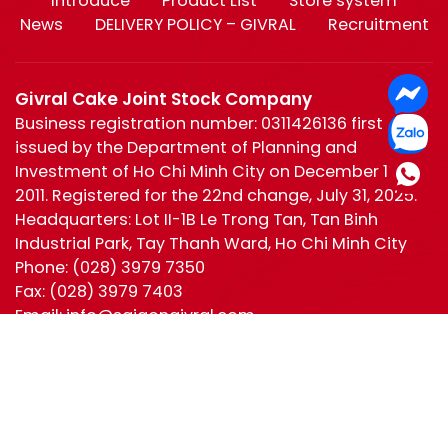
Introduce
Product List
Store system
News
DELIVERY POLICY – GIVRAL
Recruitment
Givral Cake Joint Stock Company
Business registration number: 0311426136 first
issued by the Department of Planning and
Investment of Ho Chi Minh City on December 19,
2011. Registered for the 22nd change, July 31, 2025.
Headquarters: Lot II-1B Le Trong Tan, Tan Binh
Industrial Park, Tay Thanh Ward, Ho Chi Minh City
Phone:
(028) 3979 7350
Fax:
(028) 3979 7403
Email:
info@saigongivral.com
Hotline:
Ho Chi Minh
0944 630 055
(028) 3979 7350
Ha Noi:
0965 221 950