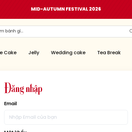
MID-AUTUMN FESTIVAL 2026
e Cake
Jelly
Wedding cake
Tea Break
Đ
ă
n
g
n
h
ậ
p
Email