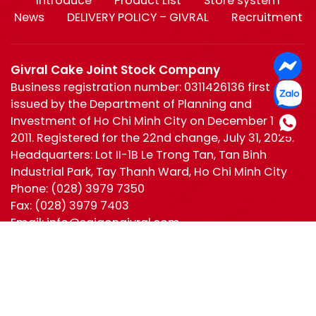
Introduce
Product List
Store system
News
DELIVERY POLICY – GIVRAL
Recruitment
Givral Cake Joint Stock Company
Business registration number: 0311426136 first
issued by the Department of Planning and
Investment of Ho Chi Minh City on December 19,
2011. Registered for the 22nd change, July 31, 2025.
Headquarters: Lot II-1B Le Trong Tan, Tan Binh
Industrial Park, Tay Thanh Ward, Ho Chi Minh City
Phone:
(028) 3979 7350
Fax:
(028) 3979 7403
Email:
info@saigongivral.com
Hotline:
Ho Chi Minh
0944 630 055
(028) 3979 7350
Ha Noi:
0965 221 950