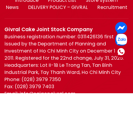
Introduce
Product List
Store system
News
DELIVERY POLICY – GIVRAL
Recruitment
Givral Cake Joint Stock Company
Business registration number: 0311426136 first
issued by the Department of Planning and
Investment of Ho Chi Minh City on December 19,
2011. Registered for the 22nd change, July 31, 2025.
Headquarters: Lot II-1B Le Trong Tan, Tan Binh
Industrial Park, Tay Thanh Ward, Ho Chi Minh City
Phone:
(028) 3979 7350
Fax:
(028) 3979 7403
Email:
info@saigongivral.com
Hotline:
Ho Chi Minh
0944 630 055
(028) 3979 7350
Ha Noi:
0965 221 950