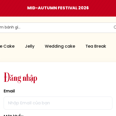
MID-AUTUMN FESTIVAL 2026
e Cake
Jelly
Wedding cake
Tea Break
Đ
ă
n
g
n
h
ậ
p
Email