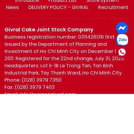
Introduce
Product List
Store system
News
DELIVERY POLICY – GIVRAL
Recruitment
Givral Cake Joint Stock Company
Business registration number: 0311426136 first
issued by the Department of Planning and
Investment of Ho Chi Minh City on December 19,
2011. Registered for the 22nd change, July 31, 2025.
Headquarters: Lot II-1B Le Trong Tan, Tan Binh
Industrial Park, Tay Thanh Ward, Ho Chi Minh City
Phone:
(028) 3979 7350
Fax:
(028) 3979 7403
Email:
info@saigongivral.com
Hotline:
Ho Chi Minh
0944 630 055
(028) 3979 7350
Ha Noi:
0965 221 950