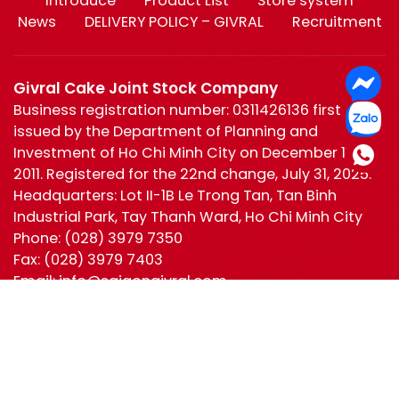
Introduce
Product List
Store system
News
DELIVERY POLICY – GIVRAL
Recruitment
Givral Cake Joint Stock Company
Business registration number: 0311426136 first
issued by the Department of Planning and
Investment of Ho Chi Minh City on December 19,
2011. Registered for the 22nd change, July 31, 2025.
Headquarters: Lot II-1B Le Trong Tan, Tan Binh
Industrial Park, Tay Thanh Ward, Ho Chi Minh City
Phone:
(028) 3979 7350
Fax:
(028) 3979 7403
Email:
info@saigongivral.com
Hotline:
Ho Chi Minh
0944 630 055
(028) 3979 7350
Ha Noi:
0965 221 950