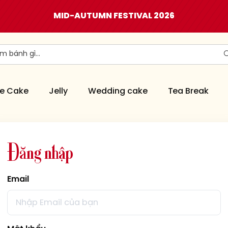
MID-AUTUMN FESTIVAL 2026
e Cake
Jelly
Wedding cake
Tea Break
Đ
ă
n
g
n
h
ậ
p
Email