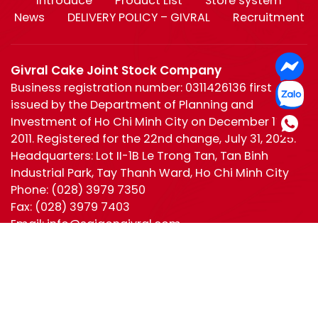
Introduce
Product List
Store system
News
DELIVERY POLICY – GIVRAL
Recruitment
Givral Cake Joint Stock Company
Business registration number: 0311426136 first
issued by the Department of Planning and
Investment of Ho Chi Minh City on December 19,
2011. Registered for the 22nd change, July 31, 2025.
Headquarters: Lot II-1B Le Trong Tan, Tan Binh
Industrial Park, Tay Thanh Ward, Ho Chi Minh City
Phone:
(028) 3979 7350
Fax:
(028) 3979 7403
Email:
info@saigongivral.com
Hotline:
Ho Chi Minh
0944 630 055
(028) 3979 7350
Ha Noi:
0965 221 950