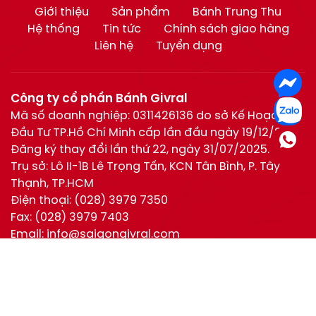
Giới thiệu
Sản phẩm
Bánh Trung Thu
Hệ thống
Tin tức
Chính sách giao hàng
Liên hệ
Tuyển dụng
Công ty cổ phần Bánh Givral
Mã số doanh nghiệp: 0311426136 do sở Kế Hoạch và
Đầu Tư TP.Hồ Chí Minh cấp lần đầu ngày 19/12/2011.
Đăng ký thay đổi lần thứ 22, ngày 31/07/2025.
Trụ sở: Lô II-1B Lê Trọng Tấn, KCN Tân Bình, P. Tây
Thạnh, TP.HCM
Điện thoại:
(028) 3979 7350
Fax:
(028) 3979 7403
Email:
info@saigongivral.com
Hotline:
Hồ Chí Minh:
0944 630 055
(028) 3979 7350
Hotline
0944 630 055