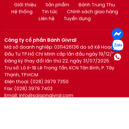
Giới thiệu
Sản phẩm
Bánh Trung Thu
Hệ thống
Tin tức
Chính sách giao hàng
Liên hệ
Tuyển dụng
Công ty cổ phần Bánh Givral
Mã số doanh nghiệp: 0311426136 do sở Kế Hoạch và
Đầu Tư TP.Hồ Chí Minh cấp lần đầu ngày 19/12/2011.
Đăng ký thay đổi lần thứ 22, ngày 31/07/2025.
Trụ sở: Lô II-1B Lê Trọng Tấn, KCN Tân Bình, P. Tây
Thạnh, TP.HCM
Điện thoại:
(028) 3979 7350
Fax:
(028) 3979 7403
Email:
info@saigongivral.com
Hotline:
Hồ Chí Minh:
0944 630 055
(028) 3979 7350
Hotline
0944 630 055