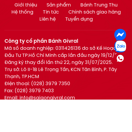
Giới thiệu
Sản phẩm
Bánh Trung Thu
Hệ thống
Tin tức
Chính sách giao hàng
Liên hệ
Tuyển dụng
Công ty cổ phần Bánh Givral
Mã số doanh nghiệp: 0311426136 do sở Kế Hoạch và
Đầu Tư TP.Hồ Chí Minh cấp lần đầu ngày 19/12/2011.
Đăng ký thay đổi lần thứ 22, ngày 31/07/2025.
Trụ sở: Lô II-1B Lê Trọng Tấn, KCN Tân Bình, P. Tây
Thạnh, TP.HCM
Điện thoại:
(028) 3979 7350
Fax:
(028) 3979 7403
Email:
info@saigongivral.com
Hotline:
Hồ Chí Minh:
0944 630 055
(028) 3979 7350
Hotline
0944 630 055