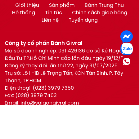
Giới thiệu
Sản phẩm
Bánh Trung Thu
Hệ thống
Tin tức
Chính sách giao hàng
Liên hệ
Tuyển dụng
Công ty cổ phần Bánh Givral
Mã số doanh nghiệp: 0311426136 do sở Kế Hoạch và
Đầu Tư TP.Hồ Chí Minh cấp lần đầu ngày 19/12/2011.
Đăng ký thay đổi lần thứ 22, ngày 31/07/2025.
Trụ sở: Lô II-1B Lê Trọng Tấn, KCN Tân Bình, P. Tây
Thạnh, TP.HCM
Điện thoại:
(028) 3979 7350
Fax:
(028) 3979 7403
Email:
info@saigongivral.com
Hotline:
Hồ Chí Minh:
0944 630 055
(028) 3979 7350
Hotline
0944 630 055