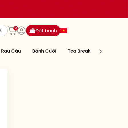
0
Đặt bánh
Rau Câu
Bánh Cưới
Tea Break
Bánh Nướn