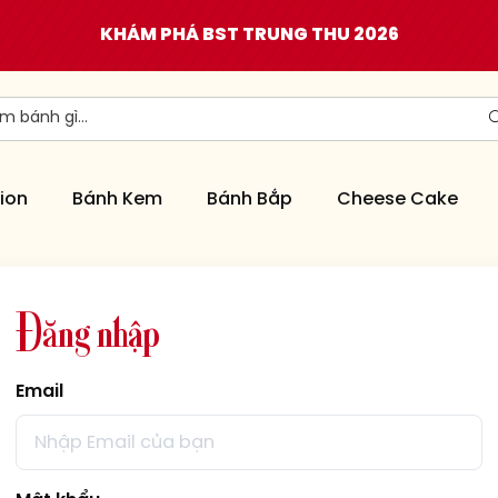
KHÁM PHÁ BST TRUNG THU 2026
ion
Bánh Kem
Bánh Bắp
Cheese Cake
Đ
ă
n
g
n
h
ậ
p
Email