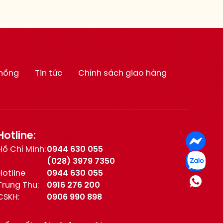
thống
Tin tức
Chính sách giao hàng
Hotline:
Hồ Chí Minh:
0944 630 055
(028) 3979 7350
Hotline
0944 630 055
Trung Thu:
0916 276 200
CSKH:
0906 990 898