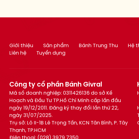
Giới thiệu
Sản phẩm
Bánh Trung Thu
Hệ 
Liên hệ
Tuyển dụng
Công ty cổ phần Bánh Givral
Mã số doanh nghiệp: 0311426136 do sở Kế
Hoạch và Đầu Tư TP.Hồ Chí Minh cấp lần đầu
ngày 19/12/2011. Đăng ký thay đổi lần thứ 22,
ngày 31/07/2025.
Trụ sở: Lô II-1B Lê Trọng Tấn, KCN Tân Bình, P. Tây
Thạnh, TP.HCM
Điện thoại:
(028) 3979 7350