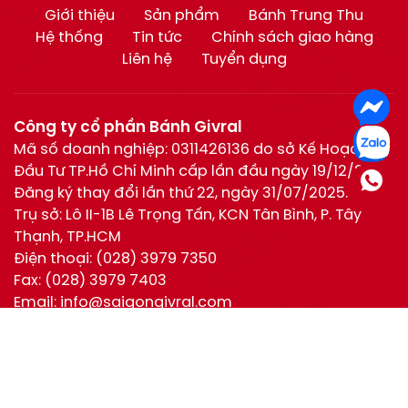
Giới thiệu
Sản phẩm
Bánh Trung Thu
Hệ thống
Tin tức
Chính sách giao hàng
Liên hệ
Tuyển dụng
Công ty cổ phần Bánh Givral
Mã số doanh nghiệp: 0311426136 do sở Kế Hoạch và
Đầu Tư TP.Hồ Chí Minh cấp lần đầu ngày 19/12/2011.
Đăng ký thay đổi lần thứ 22, ngày 31/07/2025.
Trụ sở: Lô II-1B Lê Trọng Tấn, KCN Tân Bình, P. Tây
Thạnh, TP.HCM
Điện thoại:
(028) 3979 7350
Fax:
(028) 3979 7403
Email:
info@saigongivral.com
Hotline:
Hồ Chí Minh:
0944 630 055
(028) 3979 7350
Hotline
0944 630 055