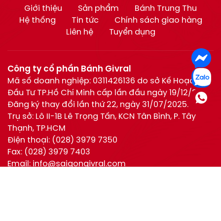
Giới thiệu
Sản phẩm
Bánh Trung Thu
Hệ thống
Tin tức
Chính sách giao hàng
Liên hệ
Tuyển dụng
Công ty cổ phần Bánh Givral
Mã số doanh nghiệp: 0311426136 do sở Kế Hoạch và
Đầu Tư TP.Hồ Chí Minh cấp lần đầu ngày 19/12/2011.
Đăng ký thay đổi lần thứ 22, ngày 31/07/2025.
Trụ sở: Lô II-1B Lê Trọng Tấn, KCN Tân Bình, P. Tây
Thạnh, TP.HCM
Điện thoại:
(028) 3979 7350
Fax:
(028) 3979 7403
Email:
info@saigongivral.com
Hotline:
Hồ Chí Minh:
0944 630 055
(028) 3979 7350
Hotline
0944 630 055