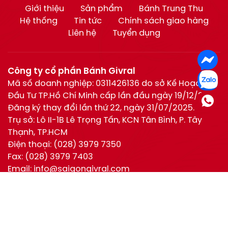
Giới thiệu
Sản phẩm
Bánh Trung Thu
Hệ thống
Tin tức
Chính sách giao hàng
Liên hệ
Tuyển dụng
Công ty cổ phần Bánh Givral
Mã số doanh nghiệp: 0311426136 do sở Kế Hoạch và
Đầu Tư TP.Hồ Chí Minh cấp lần đầu ngày 19/12/2011.
Đăng ký thay đổi lần thứ 22, ngày 31/07/2025.
Trụ sở: Lô II-1B Lê Trọng Tấn, KCN Tân Bình, P. Tây
Thạnh, TP.HCM
Điện thoại:
(028) 3979 7350
Fax:
(028) 3979 7403
Email:
info@saigongivral.com
Hotline:
Hồ Chí Minh:
0944 630 055
(028) 3979 7350
Hotline
0944 630 055