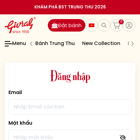
KHÁM PHÁ BST TRUNG THU 2026
0
Đặt bánh
Menu
Bánh Trung Thu
New Collection
Bán
Đăng nhập
Email
Mật khẩu