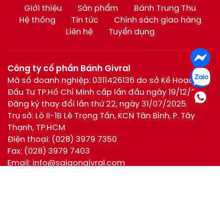
Giới thiệu
Sản phẩm
Bánh Trung Thu
Hệ thống
Tin tức
Chính sách giao hàng
Liên hệ
Tuyển dụng
Công ty cổ phần Bánh Givral
Mã số doanh nghiệp: 0311426136 do sở Kế Hoạch và
Đầu Tư TP.Hồ Chí Minh cấp lần đầu ngày 19/12/2011.
Đăng ký thay đổi lần thứ 22, ngày 31/07/2025.
Trụ sở: Lô II-1B Lê Trọng Tấn, KCN Tân Bình, P. Tây
Thạnh, TP.HCM
Điện thoại:
(028) 3979 7350
Fax:
(028) 3979 7403
Email:
info@saigongivral.com
Hotline:
Hồ Chí Minh:
0944 630 055
(028) 3979 7350
Hotline
0944 630 055